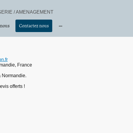
ISERIE / AMENAGEMENT
 nous
Contactez nous
n.fr
mandie, France
a Normandie.
vis offerts !