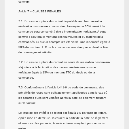
commun.
Article 7 – CLAUSES PENALES
7.1. En cas de rupture du contrat, imputable au client, avant la
réalisation des travaux commandés, l’acompte de 30% versé à la
commande sera conservé à titre d’indemnisation forfaitaire. A cette
somme s’ajoutera le montant des fournitures et du matériel déjà
commandés. Si aucun acompte n’a été versé, une indemnité égale à
30% du montant TTC de la commande sera due par le client, à titre
de dommages et intérêts.
7.2. En cas de rupture du contrat en cours de réalisation des travaux
s’ajoutera à la facturation des travaux réalisés une somme
forfaitaire égale à 15% du montant TTC du devis ou de la
commande.
7.3. Conformément à l’article L441-6 du code de commerce, des
pénalités de retard sont obligatoirement appliquées dans le cas où
les sommes dues sont versées après la date de paiement figurant
sur la facture.
Le taux de ces intérêts de retard est égal à 1% par mois de retard.
Après mise en demeure, ils courent à partir de la date de règlement
et sont calculés par mois, le mois entamé comptant pour un mois
entier.