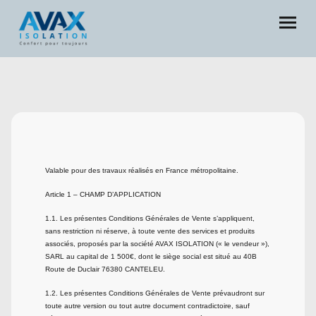
Valable pour des travaux réalisés en France métropolitaine.
Article 1 – CHAMP D’APPLICATION
1.1. Les présentes Conditions Générales de Vente s’appliquent,
sans restriction ni réserve, à toute vente des services et produits
associés, proposés par la société AVAX ISOLATION (« le vendeur »),
SARL au capital de 1 500€, dont le siège social est situé au 40B
Route de Duclair 76380 CANTELEU.
1.2. Les présentes Conditions Générales de Vente prévaudront sur
toute autre version ou tout autre document contradictoire, sauf