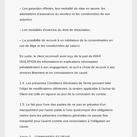
– Les garanties offertes, leur modalité de mise en œuvre, les
attestations d’assurance du vendeur et les coordonnées de son
assureur,
– Les modalités d’exercice du droit de rétractation,
– La possibilité de recourir à un médiateur de la consommation en
cas de litige et les coordonnées de celui-ci.
En outre, le client reconnaît avoir reçu de la part de AVAX
ISOLATION les informations et explications nécessaires
préalablement à son engagement, et qu’il a choisi de recourir à ses
services librement et en connaissance de cause.
1.4. Les présentes Conditions Générales de Vente pouvant faire
l’objet de modifications ultérieures, la version applicable à l’achat du
Client est celle en vigueur au jour de la conclusion du contrat.
1.5. Le fait pour l’une des parties de ne pas se prévaloir d’un
manquement par l’autre partie à l’une quelconque des obligations
visées dans les présentes conditions générales ne saurait être
interprété pour l’avenir comme une renonciation à l’obligation en
cause.
Article 2 – COMMANDES ET DEVIS