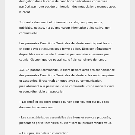
dérogation dans le cadre de conditions particulières consenties
par écrit par notre société en fonction des négociations menées avec
le client.
Tout autre document et notamment catalogues, prospectus,
publicités, notices, n’a qu’une valeur informative et indicative, non
contractuelle.
Les présentes Conditions Générales de Vente sont disponibles sur
chaque devis et factures sous forme de lien. Elles sont également
disponibles sur notre site Internet et peuvent être adressées par
courrier électronique ou postal, sans frais, sur simple demande.
1.3. En passant commande, le client déclare avoir pris connaissance
des présentes Conditions Générales de Vente et les avoir comprises
et acceptées. Il reconnaît en outre avoir eu communication,
préalablement à la passation de sa commande, d’une manière claire
et compréhensible en particulier :
– L’identité et les coordonnées du vendeur, figurant sur tous ses
documents commerciaux,
- Les caractéristiques essentielles des biens et services proposés,
présentées par le technicien au client lors du premier rendez-vous,
– Leur prix, les délais d’intervention,