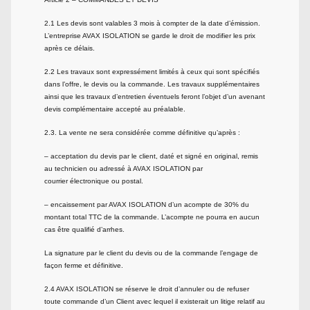
2.1 Les devis sont valables 3 mois à compter de la date d’émission.
L’entreprise AVAX ISOLATION se garde le droit de modifier les prix
après ce délais.
2.2 Les travaux sont expressément limités à ceux qui sont spécifiés
dans l’offre, le devis ou la commande. Les travaux supplémentaires
ainsi que les travaux d’entretien éventuels feront l’objet d’un avenant
devis complémentaire accepté au préalable.
2.3. La vente ne sera considérée comme définitive qu’après :
– acceptation du devis par le client, daté et signé en original, remis
au technicien ou adressé à AVAX ISOLATION par
courrier électronique ou postal.
– encaissement par AVAX ISOLATION d’un acompte de 30% du
montant total TTC de la commande. L’acompte ne pourra en aucun
cas être qualifié d’arrhes.
La signature par le client du devis ou de la commande l’engage de
façon ferme et définitive.
2.4 AVAX ISOLATION se réserve le droit d’annuler ou de refuser
toute commande d’un Client avec lequel il existerait un litige relatif au