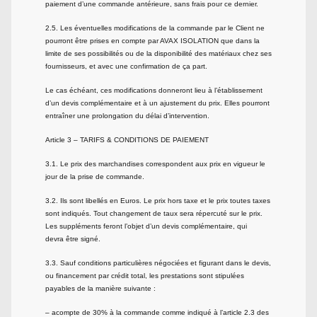
paiement d’une commande antérieure, sans frais pour ce dernier.
2.5. Les éventuelles modifications de la commande par le Client ne
pourront être prises en compte par AVAX ISOLATION que dans la
limite de ses possibilités ou de la disponibilité des matériaux chez ses
fournisseurs, et avec une confirmation de ça part.
Le cas échéant, ces modifications donneront lieu à l’établissement
d’un devis complémentaire et à un ajustement du prix. Elles pourront
entraîner une prolongation du délai d’intervention.
Article 3 – TARIFS & CONDITIONS DE PAIEMENT
3.1. Le prix des marchandises correspondent aux prix en vigueur le
jour de la prise de commande.
3.2. Ils sont libellés en Euros. Le prix hors taxe et le prix toutes taxes
sont indiqués. Tout changement de taux sera répercuté sur le prix.
Les suppléments feront l’objet d’un devis complémentaire, qui
devra être signé.
3.3. Sauf conditions particulières négociées et figurant dans le devis,
ou financement par crédit total, les prestations sont stipulées
payables de la manière suivante :
– acompte de 30% à la commande comme indiqué à l’article 2.3 des