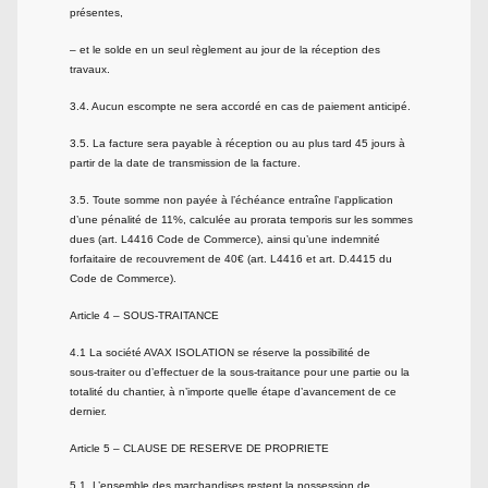
présentes,
– et le solde en un seul règlement au jour de la réception des
travaux.
3.4. Aucun escompte ne sera accordé en cas de paiement anticipé.
3.5. La facture sera payable à réception ou au plus tard 45 jours à
partir de la date de transmission de la facture.
3.5. Toute somme non payée à l’échéance entraîne l’application
d’une pénalité de 11%, calculée au prorata temporis sur les sommes
dues (art. L441­6 Code de Commerce), ainsi qu’une indemnité
forfaitaire de recouvrement de 40€ (art. L441­6 et art. D.441­5 du
Code de Commerce).
Article 4 – SOUS­-TRAITANCE
4.1 La société AVAX ISOLATION se réserve la possibilité de
sous-­traiter ou d’effectuer de la sous-traitance pour une partie ou la
totalité du chantier, à n’importe quelle étape d’avancement de ce
dernier.
Article 5 – CLAUSE DE RESERVE DE PROPRIETE
5.1. L’ensemble des marchandises restent la possession de