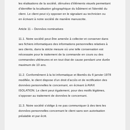
les réalisations de la société, dénuées d’éléments visuels permettant
d’identifier la localisation géographique du bâtiment et l’identité du
client. Le client peut s’y opposer en le signalant au technicien ou
en écrivant à notre société de manière manuscrite.
Article 11 – Données nominatives
11.1. Notre société peut être amenée à collecter et conserver dans
ses fichiers informatiques des informations personnelles relatives à
ses clients, dans la stricte mesure où une telle conservation est
nécessaire pour le traitement de la commande en cours ou des
commandes ultérieures et en tout état de cause pendant une durée
maximum de 10 ans.
11.2. Conformément à la loi informatique et libertés du 6 janvier 1978
modifiée, le client dispose d’un droit d’accès et de rectification des
données personnelles le concernant, en écrivant à AVAX
ISOLATION. Le client peut également, pour des motifs légitimes,
s’opposer au traitement de données le concernant.
11.3. Notre société s’oblige à ne pas communiquer à des tiers les
données personnelles concernant le client sans son autorisation
préalable et par écrit.