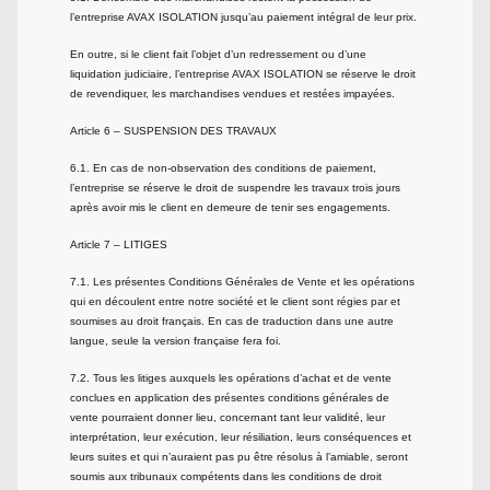
l’entreprise AVAX ISOLATION jusqu’au paiement intégral de leur prix.
En outre, si le client fait l’objet d’un redressement ou d’une
liquidation judiciaire, l’entreprise AVAX ISOLATION se réserve le droit
de revendiquer, les marchandises vendues et restées impayées.
Article 6 – SUSPENSION DES TRAVAUX
6.1. En cas de non-observation des conditions de paiement,
l’entreprise se réserve le droit de suspendre les travaux trois jours
après avoir mis le client en demeure de tenir ses engagements.
Article 7 – LITIGES
7.1. Les présentes Conditions Générales de Vente et les opérations
qui en découlent entre notre société et le client sont régies par et
soumises au droit français. En cas de traduction dans une autre
langue, seule la version française fera foi.
7.2. Tous les litiges auxquels les opérations d’achat et de vente
conclues en application des présentes conditions générales de
vente pourraient donner lieu, concernant tant leur validité, leur
interprétation, leur exécution, leur résiliation, leurs conséquences et
leurs suites et qui n’auraient pas pu être résolus à l’amiable, seront
soumis aux tribunaux compétents dans les conditions de droit