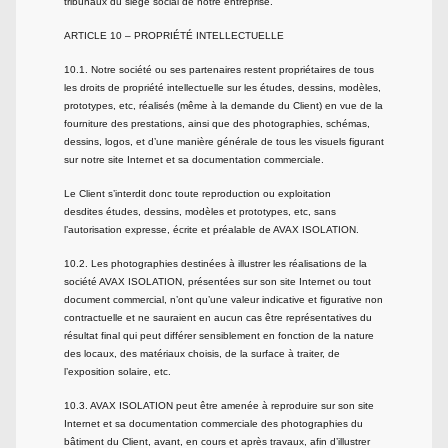
tribunaux du siège social de notre entreprise.
ARTICLE 10 – PROPRIÉTÉ INTELLECTUELLE
10.1. Notre société ou ses partenaires restent propriétaires de tous
les droits de propriété intellectuelle sur les études, dessins, modèles,
prototypes, etc, réalisés (même à la demande du Client) en vue de la
fourniture des prestations, ainsi que des photographies, schémas,
dessins, logos, et d’une manière générale de tous les visuels figurant
sur notre site Internet et sa documentation commerciale.
Le Client s’interdit donc toute reproduction ou exploitation
desdites études, dessins, modèles et prototypes, etc, sans
l’autorisation expresse, écrite et préalable de AVAX ISOLATION.
10.2. Les photographies destinées à illustrer les réalisations de la
société AVAX ISOLATION, présentées sur son site Internet ou tout
document commercial, n’ont qu’une valeur indicative et figurative non
contractuelle et ne sauraient en aucun cas être représentatives du
résultat final qui peut différer sensiblement en fonction de la nature
des locaux, des matériaux choisis, de la surface à traiter, de
l’exposition solaire, etc.
10.3. AVAX ISOLATION peut être amenée à reproduire sur son site
Internet et sa documentation commerciale des photographies du
bâtiment du Client, avant, en cours et après travaux, afin d’illustrer